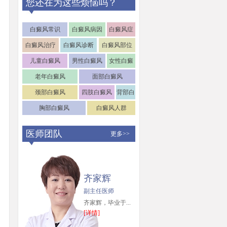
您还在为这些烦恼吗？
白癜风常识
白癜风病因
白癜风症
状
白癜风治疗
白癜风诊断
白癜风部位
儿童白癜风
男性白癜风
女性白癜
风
老年白癜风
面部白癜风
颈部白癜风
四肢白癜风
背部白
癜风
胸部白癜风
白癜风人群
医师团队
更多>>
齐家辉
副主任医师
齐家辉，毕业于...
[详情]