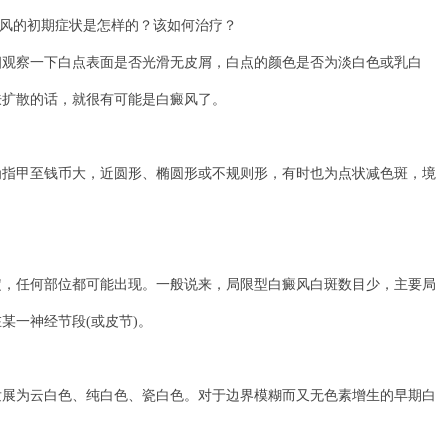
察一下白点表面是否光滑无皮屑，白点的颜色是否为淡白色或乳白
肤扩散的话，就很有可能是白癜风了。
甲至钱币大，近圆形、椭圆形或不规则形，有时也为点状减色斑，境
任何部位都可能出现。一般说来，局限型白癜风白斑数目少，主要局
某一神经节段(或皮节)。
为云白色、纯白色、瓷白色。对于边界模糊而又无色素增生的早期白