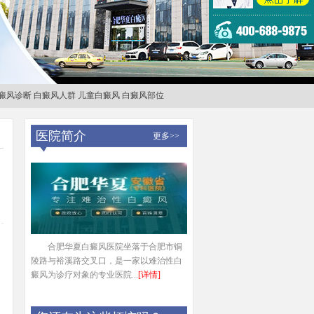
癜风诊断
白癜风人群
儿童白癜风
白癜风部位
医院简介
更多>>
合肥华夏白癜风医院坐落于合肥市铜
陵路与裕溪路交叉口，是一家以难治性白
癜风为诊疗对象的专业医院...
[详情]