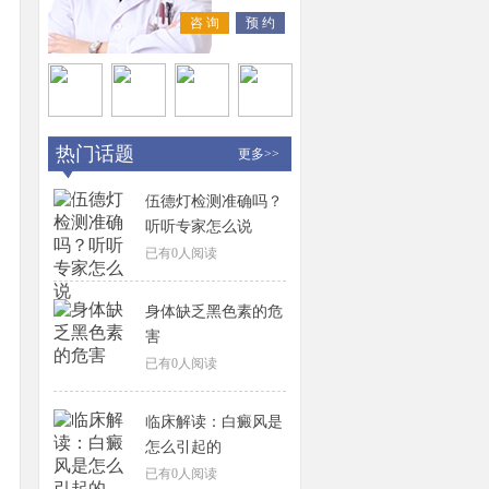
咨 询
预 约
热门话题
更多>>
伍德灯检测准确吗？
听听专家怎么说
已有
0
人阅读
身体缺乏黑色素的危
害
已有
0
人阅读
临床解读：白癜风是
怎么引起的
已有
0
人阅读