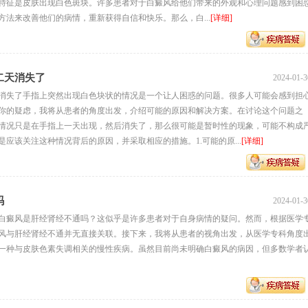
特征是皮肤出现白色斑块。许多患者对于白癜风给他们带来的外观和心理问题感到困
法来改善他们的病情，重新获得自信和快乐。那么，白...
[详细]
二天消失了
2024-01-3
消失了手指上突然出现白色块状的情况是一个让人困惑的问题。很多人可能会感到担
你的疑虑，我将从患者的角度出发，介绍可能的原因和解决方案。在讨论这个问题之
情况只是在手指上一天出现，然后消失了，那么很可能是暂时性的现象，可能不构成
应该关注这种情况背后的原因，并采取相应的措施。1.可能的原...
[详细]
吗
2024-01-3
白癜风是肝经肾经不通吗？这似乎是许多患者对于自身病情的疑问。然而，根据医学
风与肝经肾经不通并无直接关联。接下来，我将从患者的视角出发，从医学专科角度
一种与皮肤色素失调相关的慢性疾病。虽然目前尚未明确白癜风的病因，但多数学者