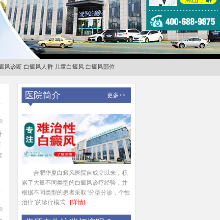
癜风诊断
白癜风人群
儿童白癜风
白癜风部位
医院简介
更多>>
0
针
疾
疾
合肥华夏白癜风医院自成立以来，积
累了大量不同类型的白癜风诊疗经验，并
根据不同类型的患者采取“分型分诊，个性
治疗”的诊疗模式...
[详情]
0