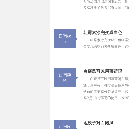
可能是由其他原因引起的，如
皮肤发生了色素沉着反应。当白
红霉素涂完变成白色
已阅读
红霉素涂完变成白色红霉
103
会发现涂抹部位变成白色，这
白癜风可以用薄荷吗
已阅读
白癜风可以用薄荷吗白癜
95
法，其中有一种方法是使用薄
薄荷的主要成分是薄荷醇，它
风的形成与薄荷的使用并没有直
地映子对白殿风
已阅读