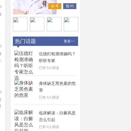
挂 号
预 约
0
深
热门话题
更多>>
9
情
伍德灯检测准确吗？
病
听听专家
已有
0
人阅读
身体缺乏黑色素的危
害
9
已有
0
人阅读
斑
对
临床解读：白癜风是
怎么引起
已有
0
人阅读