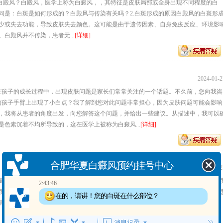
是白殿风？白殿风，医学上称为白癜风，，其特征是皮肤局部或全身出现不同程度的白
问是：白斑是如何形成的？白殿风与传染有关吗？2.白斑形成的原因白殿风的白斑形
少或失去功能，导致皮肤失去颜色。这可能是由于遗传因素、自身免疫反应、环境影
白殿风并不传染，患者无...
[详细]
2024-01-2
在孩子的成长过程中，出现皮肤问题是家长们常常关注的一个话题。不久前，您向我咨
的孩子手臂上出现了小白点？我了解到您对此问题非常担心，因为皮肤问题可能会影响
，我将从患者的角度出发，向您解答这个问题，并给出一些建议。从描述中，我可以
色素沉着不均所导致的，这在医学上被称为白癜风...
[详细]
合肥华夏白癜风预约挂号中心
2:43:46
在的，请讲！您的白斑在什么部位？
2024-01-2
癜风，患者常常关心这个问题：白癜风会从嘴上先起吗？下面，我将以健康医生的角
2:43:48
度来看，白癜风的发病机制是由于皮肤中的黑色素细胞受损或缺乏而引起的。这使得
出现白斑多长时间了？
病学的相关实践和医学观察，白癜风通常先在面部出现，尤其是在嘴唇周...
[详细]