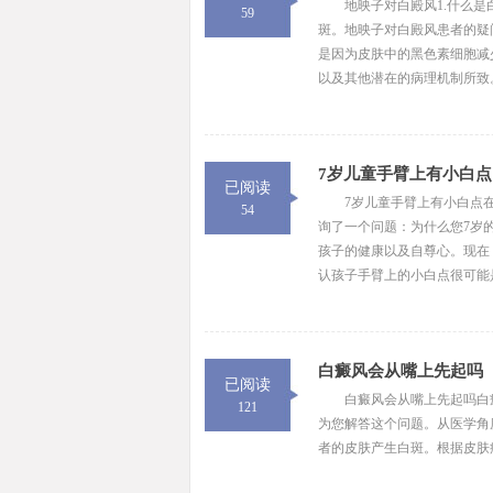
地映子对白殿风1.什么
59
斑。地映子对白殿风患者的疑
是因为皮肤中的黑色素细胞减
以及其他潜在的病理机制所致。
7岁儿童手臂上有小白点
已阅读
7岁儿童手臂上有小白点
54
询了一个问题：为什么您7岁
孩子的健康以及自尊心。现在
认孩子手臂上的小白点很可能是
白癜风会从嘴上先起吗
已阅读
白癜风会从嘴上先起吗白
121
为您解答这个问题。从医学角
者的皮肤产生白斑。根据皮肤