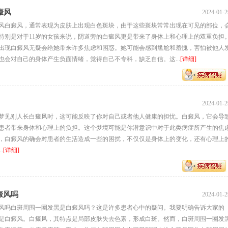
癜风
2024-01-2
癜风白癜风，通常表现为皮肤上出现白色斑块，由于这些斑块常常出现在可见的部位，
特别是对于11岁的女孩来说，阴道旁的白癜风更是带来了身体上和心理上的双重负担
旁出现白癜风无疑会给她带来许多焦虑和困惑。她可能会感到尴尬和羞愧，害怕被他人
也会对自己的身体产生负面情绪，觉得自己不专科，缺乏自信。这...
[详细]
2024-01-2
梦见别人长白癜风时，这可能反映了你对自己或者他人健康的担忧。白癜风，它会导
患者带来身体和心理上的负担。这个梦境可能是你潜意识中对于此类病症所产生的焦
，白癜风的确会对患者的生活造成一些的困扰，不仅仅是身体上的变化，还有心理上
.
[详细]
癜风吗
2024-01-2
风吗白斑周围一圈发黑是白癜风吗？这是许多患者心中的疑问。我要明确告诉大家的
是白癜风。白癜风，其特点是局部皮肤失去色素，形成白斑。然而，白斑周围一圈发