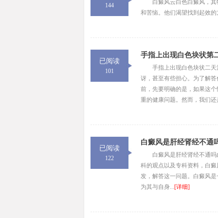
白癜风云白色白癜风，其
144
和苦恼。他们渴望找到起效的方
手指上出现白色块状第
已阅读
手指上出现白色块状二天
101
讶，甚至有些担心。为了解答
前，先要明确的是，如果这个
重的健康问题。然而，我们还是
白癜风是肝经肾经不通
已阅读
白癜风是肝经肾经不通吗
122
科的观点以及专科资料，白癜
发，解答这一问题。白癜风是
为其与自身...
[详细]