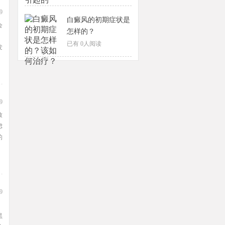
9
白癜风的初期症状是
会
怎样的？
。
已有
0
人阅读
发
9
致
虑
的
9
黑