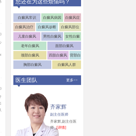
您还在为这些烦恼吗？
惑
白癜风常识
白癜风病因
白癜风症
状
白癜风治疗
白癜风诊断
白癜风部位
0
儿童白癜风
男性白癜风
女性白癜
心
风
老年白癜风
面部白癜风
颈部白癜风
四肢白癜风
背部白
严
癜风
胸部白癜风
白癜风人群
医生团队
更多>>
0
专
出
齐家辉
认
副主任医师
齐家辉,副主任医
师...
[详情]