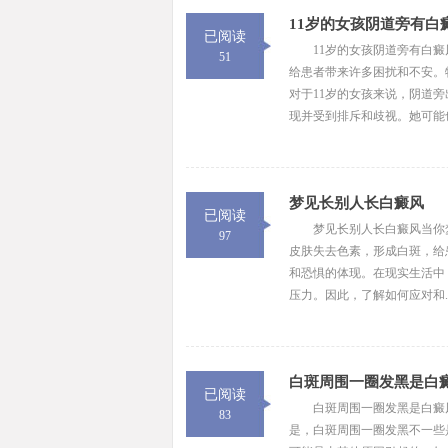
11岁的女孩阴道旁有白
已阅读
11岁的女孩阴道旁有白
51
给患者带来许多困扰和不安。
对于11岁的女孩来说，阴道
现并受到排斥和歧视。她可能
梦见长别人长白癜风
已阅读
梦见长别人长白癜风当你
97
皮肤失去色素，形成白斑，给
和恐惧的体现。在现实生活中
压力。因此，了解如何应对和..
白斑周围一圈发黑是白
已阅读
白斑周围一圈发黑是白癜
83
是，白斑周围一圈发黑不一些