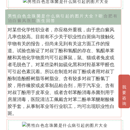
男性白色念珠菌是什么病引起的图片大全？听
合肥有
治白癜风医院
医生回答
对某些化学性职业者，亦应格外重视，由于患白癜风
几率也较高。目前有不少关于职业性白斑病与接触化
学物有关的报告，但尚未见到有关这方面工作的报
道。试验也验证了对叔丁酚和氢醌的存在、氢醌单苯
醚和其他化学物质均可引起豚鼠，鼠、猫或者兔皮或
者毛脱色了。对某些染料如硫化黑和对羟基苯甲醛也
可引起色素沉着。所以在制造对叔丁酚或者用对叔丁
酚制造酚醛树脂等树脂业、含有较多对叔丁酚氯丁
胶，用作橡胶或皮革制品粘合剂，用于汽车业、含有
我
对叔丁酚用于皮革业、或者含邻苯酚消毒杀菌剂用于
要
咨
房屋消毒，医院清洁工佩戴含对苯二酚单苯醚耐酸橡
询
胶手套，从事制革业等行业职工，均可出现职业性白
斑。