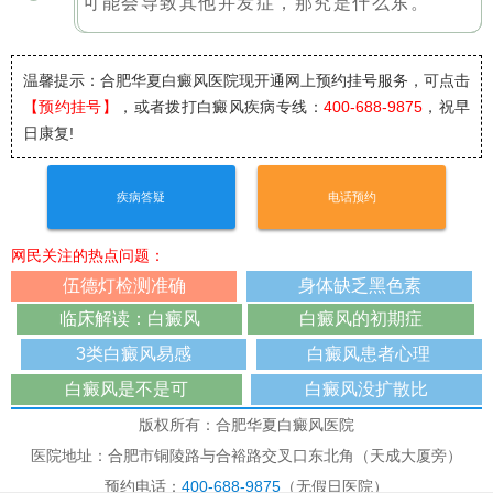
可能会导致其他并发症，那究是什么东。
温馨提示：合肥华夏白癜风医院
现开通网上预约挂号服务，可点击
【预约挂号】
，或者拨打白癜风疾病专线：
400-688-9875
，祝早
日康复!
疾病答疑
电话预约
网民关注的热点问题：
伍德灯检测准确
身体缺乏黑色素
临床解读：白癜风
白癜风的初期症
3类白癜风易感
白癜风患者心理
白癜风是不是可
白癜风没扩散比
版权所有：合肥华夏白癜风医院
医院地址：合肥市铜陵路与合裕路交叉口东北角（天成大厦旁）
预约电话：
400-688-9875
（无假日医院）