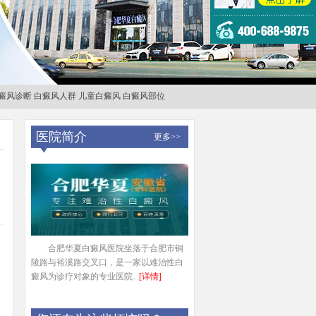
癜风诊断
白癜风人群
儿童白癜风
白癜风部位
医院简介
更多>>
合肥华夏白癜风医院坐落于合肥市铜
陵路与裕溪路交叉口，是一家以难治性白
癜风为诊疗对象的专业医院...
[详情]