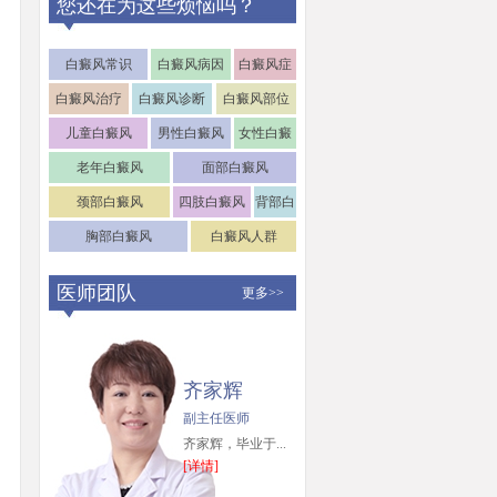
您还在为这些烦恼吗？
白癜风常识
白癜风病因
白癜风症
状
白癜风治疗
白癜风诊断
白癜风部位
儿童白癜风
男性白癜风
女性白癜
风
老年白癜风
面部白癜风
颈部白癜风
四肢白癜风
背部白
癜风
胸部白癜风
白癜风人群
医师团队
更多>>
齐家辉
副主任医师
齐家辉，毕业于...
[详情]