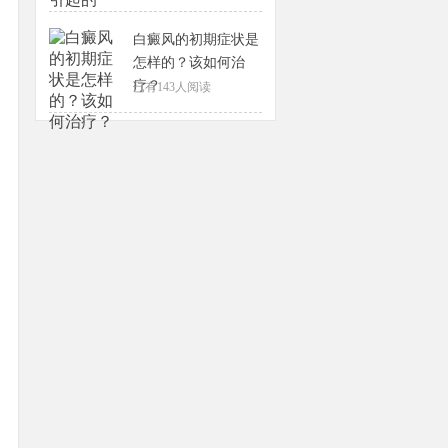
白癜风的初期症状是
怎样的？该如何治
疗？
已有
143
人阅读