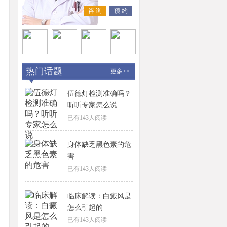
咨 询
预 约
热门话题
更多>>
伍德灯检测准确吗？
听听专家怎么说
已有
143
人阅读
身体缺乏黑色素的危
害
已有
143
人阅读
临床解读：白癜风是
怎么引起的
已有
143
人阅读