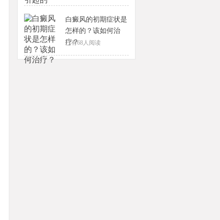
白癜风的初期症状是
怎样的？该如何治
疗？
已有
68
人阅读