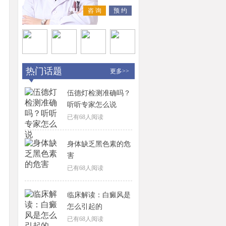
咨 询
预 约
热门话题
更多>>
伍德灯检测准确吗？
听听专家怎么说
已有
68
人阅读
身体缺乏黑色素的危
害
已有
68
人阅读
临床解读：白癜风是
怎么引起的
已有
68
人阅读