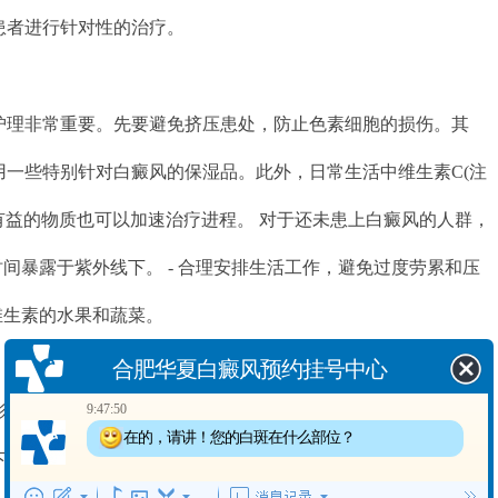
患者进行针对性的治疗。
护理非常重要。先要避免挤压患处，防止色素细胞的损伤。其
用一些特别针对白癜风的保湿品。此外，日常生活中维生素C(注
有益的物质也可以加速治疗进程。 对于还未患上白癜风的人群，
时间暴露于紫外线下。 - 合理安排生活工作，避免过度劳累和压
合肥华夏白癜风预约挂号中心
维生素的水果和蔬菜。
9:47:50
活、交友、婚恋、社会支持等建议
在的，请讲！您的白斑在什么部位？
影响身心健康的皮肤病，患者需要得到尽量的支持和关爱。在面
9:47:52
出现白斑多长时间了？
几点建议： - 心理疏导：白癜风给患者带来了不少心理压力，