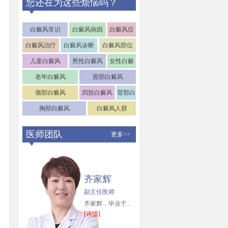
您还在为这些烦恼吗？
白癜风常识
白癜风病因
白癜风症
状
白癜风治疗
白癜风诊断
白癜风部位
儿童白癜风
男性白癜风
女性白癜
风
老年白癜风
面部白癜风
颈部白癜风
四肢白癜风
背部白
癜风
胸部白癜风
白癜风人群
医师团队
更多>>
齐家辉
副主任医师
齐家辉，毕业于...
[详情]