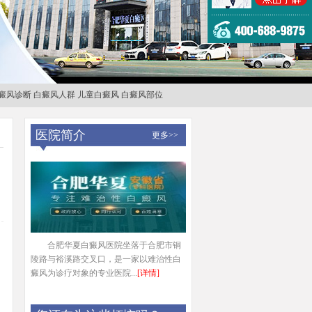
癜风诊断
白癜风人群
儿童白癜风
白癜风部位
医院简介
更多>>
合肥华夏白癜风医院坐落于合肥市铜
陵路与裕溪路交叉口，是一家以难治性白
癜风为诊疗对象的专业医院...
[详情]