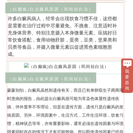
（白癫疯)白点癫风原因（民间祛白法）
许多白癜风病人，经常会出现饮食习惯不佳，这些都
是需要在治疗过程中尽量避免。不挑食、注意适时补
充身体营养、特别注意摄入本身微量元素。应搞好日
常饮食搭配，食用动物肝脏，蛋类，豆类，坚果类和
贝类等食品，并摄入微量元素以促进黑色素细胞形
成。
我
要
（白癫疯)白点癫风原因（民间祛白法）
咨
询
蒙蒙别怕，白癜风虽然和遗传有关，而且已有单卵双生子两两同
时患病的报告，由此提出白癜风很可能为常染色体显性遗传疾
病，伴外显率不等理论，但是在遗传方面，遗传只是白癜风的发
病原因。另外，环境因素中，生活方式，工作生活环境，饮食习
惯，精神状态等等，亦有重要影响，通常必须在遗传因素与环境
因素同时存在的情况下才有可能致病。所以即使遗传因素已经存