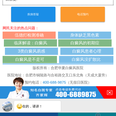
疾病答疑
电话预约
网民关注的热点问题：
伍德灯检测准确
身体缺乏黑色素
临床解读：白癜风
白癜风的初期症
3类白癜风易感
白癜风患者心理
白癜风是不是可
白癜风没扩散比
版权所有：合肥华夏白癜风医院
医院地址：合肥市铜陵路与合裕路交叉口东北角（天成大厦旁）
预约电话：
400-688-9875
（无假日医院）
本网站已被访问 191085次
免责声明：本站图/文均来自于网络收集,仅供病友参考，不作为医疗诊
断依据，如有转载或引用文章涉及版权问题，请与我们联系删除！
在的，请讲！
白斑在线问医生
2条新消息
2