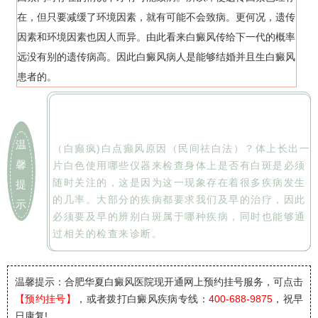
在，但只要减缓了环境因素，就有可能不会致病。更何况，遗传
因素和环境因素也因人而异。由此看来白癜风传给下一代的概率
远没有别的遗传病高。因此白癜风病人是能够结婚并且生白癜风
患者的。
温
（白癫疯)白点癫风原因（民间祛白法）？体上长出一
馨
片白色使用哪些仪器来检查身体上是否有白斑是必须
随时关注的，这是因为这一现象存在着很多疾病发生
提
的几率。大部分的疾病都要求我们及早的治疗，因此
示
必须要及早的辨别白斑属于哪种疾病，同时也能够通
过相关的检查来诊断。
温馨提示：合肥华夏白癜风医院
现开通网上预约挂号服务，可点击
【预约挂号】
，或者拨打白癜风疾病专线：
400-688-9875
，祝早
日康复!