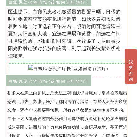
白癜风怎么治疗快(该如何进行治疗)
医生提示，白癜风患者积极适量的搭配日晒，日晒的
时间要随着季节的变化进行调节，如秋冬春初太阳斜
着照在地上时宜选在正午左右，照晒时间可适当延末
夏初太阳直射大地，宜选在早晨和黄昏，如选在午间
可隔窗照晒，照晒时间可缩短，次数多了，从而减少
阳光照射过强对肌肤的伤害，利于起到长波紫外线处
理结果。
我
要
咨
询
白癜风怎么治疗快(该如何进行治疗)
很多人在患上白癜风之后无法正确地认识白癜风，常常会表现出
悲观，沮丧，紧张，压抑，郁闷害怕等情绪，有些人甚至会废寝
忘食，还有些人想要寻短见，所有这些都是对病情恢复不利的。
由于上述因素会通过内分泌作用而导致胸腺退化和免疫淋巴细胞
成熟受阻，进而影响全身免疫防御功能，白斑易发生、蔓延而难
以恢复。因此，白癜风患者应时刻保持开朗乐观、心情愉悦、情