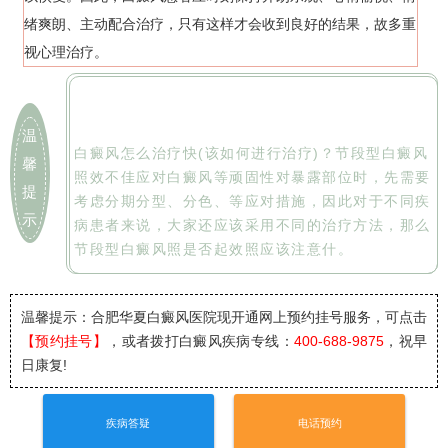
绪爽朗、主动配合治疗，只有这样才会收到良好的结果，故多重
视心理治疗。
温
白癜风怎么治疗快(该如何进行治疗)？节段型白癜风
馨
照效不佳应对白癜风等顽固性对暴露部位时，先需要
提
考虑分期分型、分色、等应对措施，因此对于不同疾
示
病患者来说，大家还应该采用不同的治疗方法，那么
节段型白癜风照是否起效照应该注意什。
温馨提示：合肥华夏白癜风医院
现开通网上预约挂号服务，可点击
【预约挂号】
，或者拨打白癜风疾病专线：
400-688-9875
，祝早
日康复!
疾病答疑
电话预约