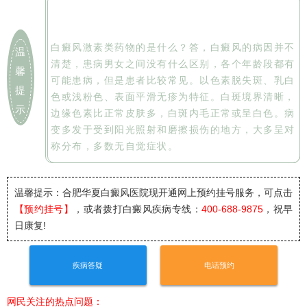
白癜风激素类药物的是什么？答，白癜风的病因并不
温
清楚，患病男女之间没有什么区别，各个年龄段都有
馨
可能患病，但是患者比较常见。以色素脱失斑、乳白
提
色或浅粉色、表面平滑无疹为特征。白斑境界清晰，
示
边缘色素比正常皮肤多，白斑内毛正常或呈白色。病
变多发于受到阳光照射和磨擦损伤的地方，大多呈对
称分布，多数无自觉症状。
温馨提示：合肥华夏白癜风医院
现开通网上预约挂号服务，可点击
【预约挂号】
，或者拨打白癜风疾病专线：
400-688-9875
，祝早
日康复!
疾病答疑
电话预约
网民关注的热点问题：