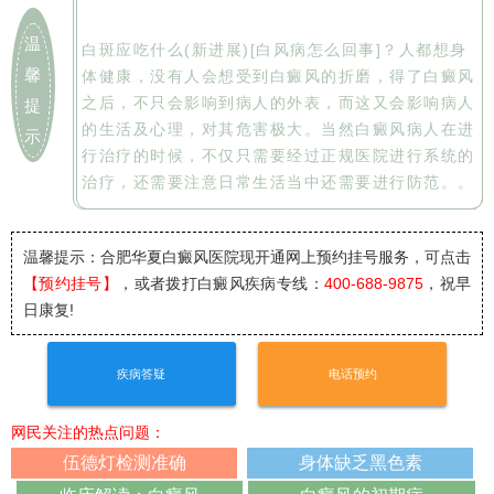
温
白斑应吃什么(新进展)[白风病怎么回事]？人都想身
馨
体健康，没有人会想受到白癜风的折磨，得了白癜风
之后，不只会影响到病人的外表，而这又会影响病人
提
的生活及心理，对其危害极大。当然白癜风病人在进
示
行治疗的时候，不仅只需要经过正规医院进行系统的
治疗，还需要注意日常生活当中还需要进行防范。。
温馨提示：合肥华夏白癜风医院
现开通网上预约挂号服务，可点击
【预约挂号】
，或者拨打白癜风疾病专线：
400-688-9875
，祝早
日康复!
疾病答疑
电话预约
网民关注的热点问题：
伍德灯检测准确
身体缺乏黑色素