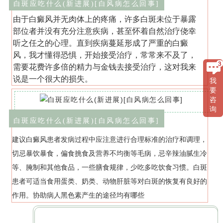
白斑应吃什么(新进展)[白风病怎么回事]
由于白癜风并无肉体上的疼痛，许多白斑未位于暴露
部位者并没有充分注意疾病，甚至怀着自然治疗侥幸
听之任之的心理。直到疾病蔓延形成了严重的白癜
风，我才懂得恐惧，开始接受治疗，常常来不及了，
需要花费许多倍的精力与金钱去接受治疗，这对我来
说是一个很大的损失。
我
要
咨
询
白斑应吃什么(新进展)[白风病怎么回事]
建议白癜风患者发病过程中应注意进行合理标准的治疗和调理，
切忌暴饮暴食，偏食挑食及营养不均衡等毛病，忌辛辣油腻生冷
等、腌制和其他食品，一些膳食规律，少吃多吃饮食习惯。白斑
患者可适当食用蛋类、奶类、动物肝脏等对白斑的恢复有良好的
作用。协助病人黑色素产生的途径均有哪些