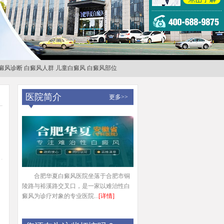
癜风诊断
白癜风人群
儿童白癜风
白癜风部位
医院简介
更多>>
合肥华夏白癜风医院坐落于合肥市铜
陵路与裕溪路交叉口，是一家以难治性白
癜风为诊疗对象的专业医院...
[详情]