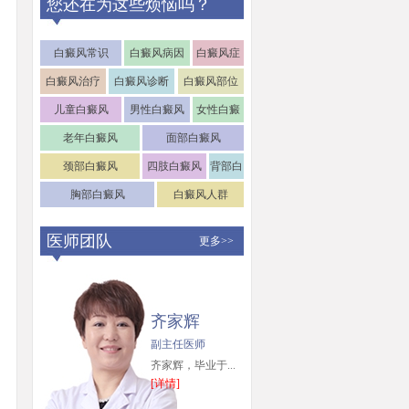
您还在为这些烦恼吗？
白癜风常识
白癜风病因
白癜风症
状
白癜风治疗
白癜风诊断
白癜风部位
儿童白癜风
男性白癜风
女性白癜
风
老年白癜风
面部白癜风
颈部白癜风
四肢白癜风
背部白
癜风
胸部白癜风
白癜风人群
医师团队
更多>>
齐家辉
副主任医师
齐家辉，毕业于...
[详情]