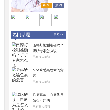
咨 询
预 约
热门话题
更多>>
伍德灯检测准确吗？
听听专家怎么说
已有
80
人阅读
身体缺乏黑色素的危
害
已有
80
人阅读
临床解读：白癜风是
怎么引起的
已有
80
人阅读