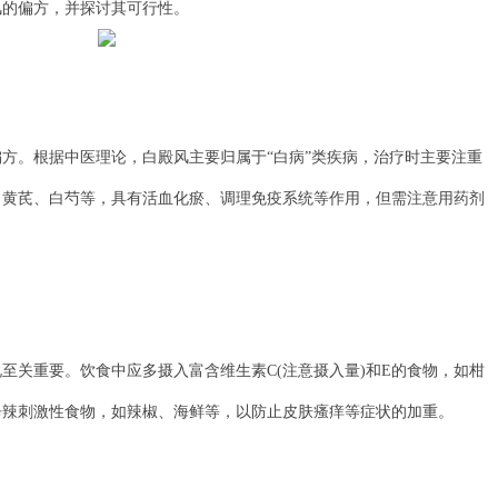
风的偏方，并探讨其可行性。
。根据中医理论，白殿风主要归属于“白病”类疾病，治疗时主要注重
、黄芪、白芍等，具有活血化瘀、调理免疫系统等作用，但需注意用药剂
关重要。饮食中应多摄入富含维生素C(注意摄入量)和E的食物，如柑
辛辣刺激性食物，如辣椒、海鲜等，以防止皮肤瘙痒等症状的加重。