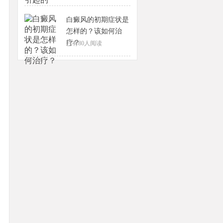
白癜风的初期症状是
怎样的？该如何治
疗？
已有
80
人阅读