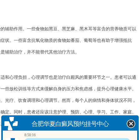
。
辅助作用。一些食物如黑豆、黑芝麻、黑木耳等富含的营养物质可以
的症状。一些富含抗氧化物质的食物如番茄、葡萄等也有助于增强抵抗
只是辅助治疗，并不能替代其他治疗方法。
和心理负担，心理调节也是治疗白殿风的重要环节之一。患者可以通
行一些放松训练等方式来缓解自身的压力和焦虑感，提升心理健康水平。
光疗、饮食调理和心理调节。然而，每个人的病情和身体状况不同，
合肥华夏白癜风预约挂号中心
来确定。同时，患者还应该注意护理、预防、心理、学习、工作、家庭、
8:50:16
在的，请讲！您的白斑在什么部位？
维度，在日常生活中采取一些积极的措施，维持身心健康，提高生活质
8:50:18