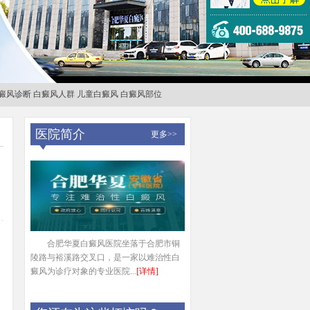
癜风诊断
白癜风人群
儿童白癜风
白癜风部位
医院简介
更多>>
合肥华夏白癜风医院坐落于合肥市铜
陵路与裕溪路交叉口，是一家以难治性白
癜风为诊疗对象的专业医院...
[详情]