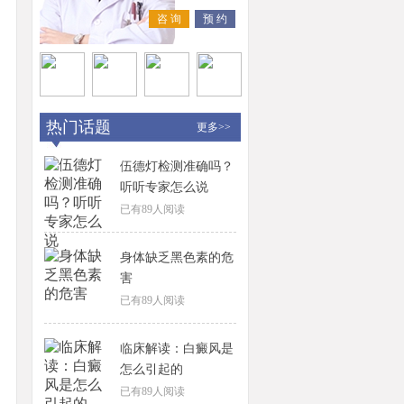
咨 询
预 约
热门话题
更多>>
伍德灯检测准确吗？
听听专家怎么说
已有
89
人阅读
身体缺乏黑色素的危
害
已有
89
人阅读
临床解读：白癜风是
怎么引起的
已有
89
人阅读