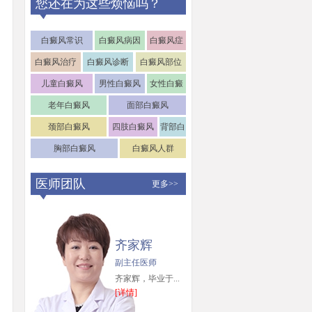
您还在为这些烦恼吗？
白癜风常识
白癜风病因
白癜风症
状
白癜风治疗
白癜风诊断
白癜风部位
儿童白癜风
男性白癜风
女性白癜
风
老年白癜风
面部白癜风
颈部白癜风
四肢白癜风
背部白
癜风
胸部白癜风
白癜风人群
医师团队
更多>>
齐家辉
副主任医师
齐家辉，毕业于...
[详情]