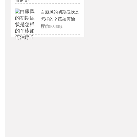
白癜风的初期症状是
怎样的？该如何治
疗？
已有
89
人阅读