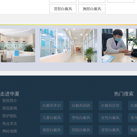
背部白癜风
胸部白癜风
走进华夏
热门搜索
医院简介
白癜风常识
白癜风病因
白癜风症状
白
医院新闻
医护团队
儿童白癜风
男性白癜风
女性白癜风
老
热点关注
颈部白癜风
四肢白癜风
背部白癜风
胸
网站地图