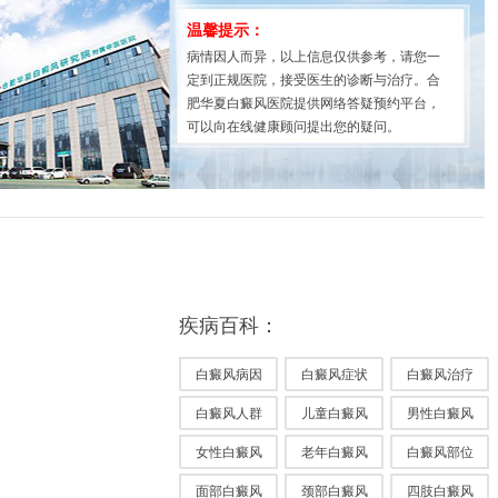
温馨提示：
病情因人而异，以上信息仅供参考，请您一
定到正规医院，接受医生的诊断与治疗。合
肥华夏白癜风医院提供网络答疑预约平台，
可以向在线健康顾问提出您的疑问。
疾病百科：
白癜风病因
白癜风症状
白癜风治疗
白癜风人群
儿童白癜风
男性白癜风
女性白癜风
老年白癜风
白癜风部位
面部白癜风
颈部白癜风
四肢白癜风