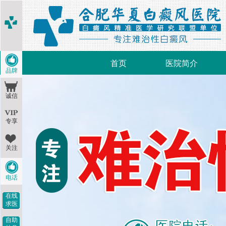
首页
医院简介
品牌
诚信
专享
关注
电话
在线
求医
自助