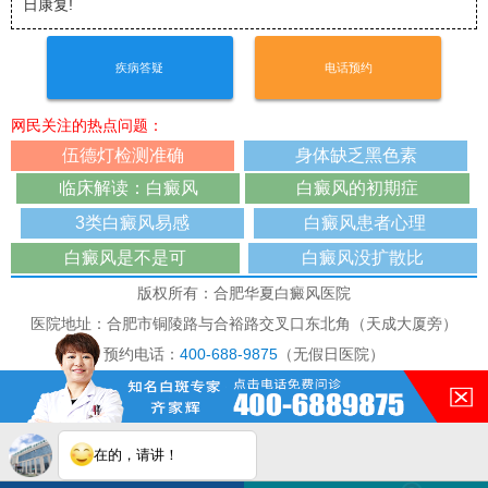
日康复!
疾病答疑
电话预约
网民关注的热点问题：
伍德灯检测准确
身体缺乏黑色素
临床解读：白癜风
白癜风的初期症
3类白癜风易感
白癜风患者心理
白癜风是不是可
白癜风没扩散比
版权所有：合肥华夏白癜风医院
医院地址：合肥市铜陵路与合裕路交叉口东北角（天成大厦旁）
预约电话：
400-688-9875
（无假日医院）
本网站已被访问 191085次
免责声明：本站图/文均来自于网络收集,仅供病友参考，不作为医疗诊
断依据，如有转载或引用文章涉及版权问题，请与我们联系删除！
在的，请讲！
白斑在线问医生