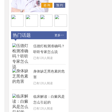
咨 询
预 约
热门话题
更多>>
伍德灯检测准确吗？
听听专家怎么说
已有
120
人阅读
身体缺乏黑色素的危
害
已有
120
人阅读
临床解读：白癜风是
怎么引起的
已有
120
人阅读