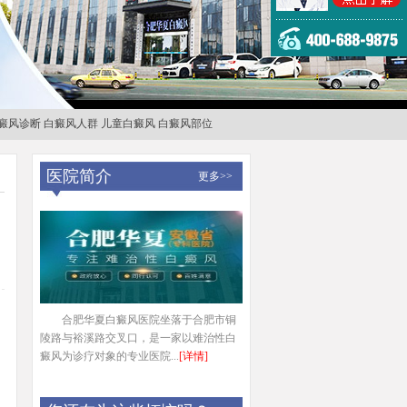
癜风诊断
白癜风人群
儿童白癜风
白癜风部位
医院简介
更多>>
合肥华夏白癜风医院坐落于合肥市铜
陵路与裕溪路交叉口，是一家以难治性白
癜风为诊疗对象的专业医院...
[详情]