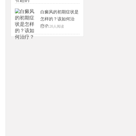
白癜风的初期症状是
怎样的？该如何治
疗？
已有
120
人阅读