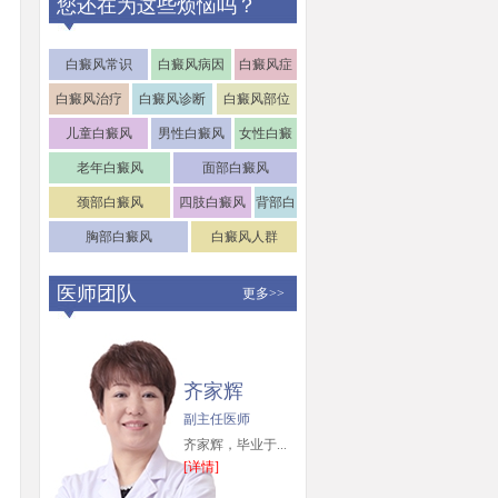
您还在为这些烦恼吗？
白癜风常识
白癜风病因
白癜风症
状
白癜风治疗
白癜风诊断
白癜风部位
儿童白癜风
男性白癜风
女性白癜
风
老年白癜风
面部白癜风
颈部白癜风
四肢白癜风
背部白
癜风
胸部白癜风
白癜风人群
医师团队
更多>>
齐家辉
副主任医师
齐家辉，毕业于...
[详情]