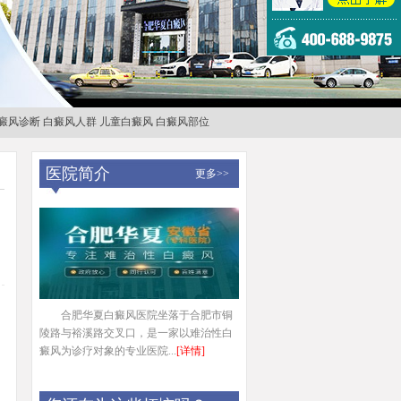
癜风诊断
白癜风人群
儿童白癜风
白癜风部位
医院简介
更多>>
合肥华夏白癜风医院坐落于合肥市铜
陵路与裕溪路交叉口，是一家以难治性白
癜风为诊疗对象的专业医院...
[详情]