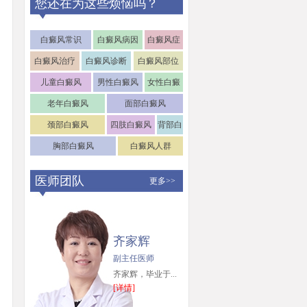
您还在为这些烦恼吗？
白癜风常识
白癜风病因
白癜风症
状
白癜风治疗
白癜风诊断
白癜风部位
儿童白癜风
男性白癜风
女性白癜
风
老年白癜风
面部白癜风
颈部白癜风
四肢白癜风
背部白
癜风
胸部白癜风
白癜风人群
医师团队
更多>>
齐家辉
副主任医师
齐家辉，毕业于...
[详情]