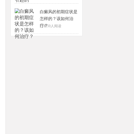
白癜风的初期症状是
怎样的？该如何治
疗？
已有
59
人阅读