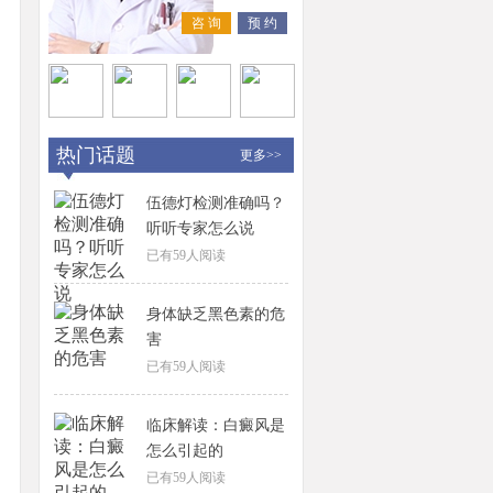
咨 询
预 约
热门话题
更多>>
伍德灯检测准确吗？
听听专家怎么说
已有
59
人阅读
身体缺乏黑色素的危
害
已有
59
人阅读
临床解读：白癜风是
怎么引起的
已有
59
人阅读