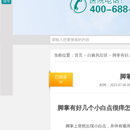
挂号
当前位置：
首页
>
白癜风症状
>
脚掌有好
脚
已阅读
59
时间：2023-07-06 09
脚掌有好几个小白点很痒
脚掌上突然出现小白点，并伴有瘙痒感