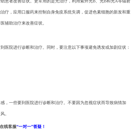
患者改善症状。更常用的是光治疗，利用紫外光B、光B和光A等辐射
物治疗，应用口服药来控制自身免疫系统失调，促进色素细胞的新发和重
中医辅助治疗来改善症状。
医院进行诊断和治疗。同时，要注意以下事项避免诱发或加剧症状：
，一些要到医院进行诊断和治疗。不要因为忽视症状而导致病情加
癜风。
在线客服
“一对一”答疑！