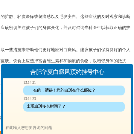
扩散、轻度瘙痒或刺痛感以及毛发变白。这些症状的及时观察和诊断
们应该密切关注孩子们的身体变化，并及时咨询专科医生以获取正确的护
一些措施来帮助他们更好地应对白癜风。建议孩子们保持良好的个人
洁皮肤。饮食上应选择富含维生素和矿物质的食物，以增强身体的抵抗
合肥华夏白癜风预约挂号中心
交活动，建立良好的人际关系，以增强他们的信心和自尊心。
13:14:21
了解小孩白点癫风早期症状，并能够为孩子提供正确的帮助和支持。
在的，请讲！您的白斑在什么部位？
建议尽早就医，以获得专科的诊断和治疗方案，帮助孩子恢复健康。记
13:14:23
出现白斑多长时间了？
在线客服
“一对一”答疑！