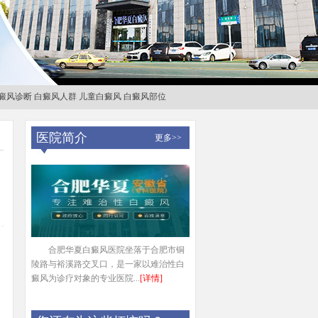
癜风诊断
白癜风人群
儿童白癜风
白癜风部位
医院简介
更多>>
合肥华夏白癜风医院坐落于合肥市铜
陵路与裕溪路交叉口，是一家以难治性白
癜风为诊疗对象的专业医院...
[详情]