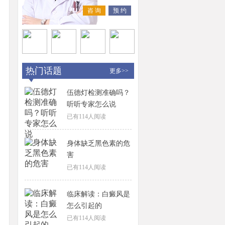
咨 询
预 约
热门话题
更多>>
伍德灯检测准确吗？
听听专家怎么说
已有
114
人阅读
身体缺乏黑色素的危
害
已有
114
人阅读
临床解读：白癜风是
怎么引起的
已有
114
人阅读