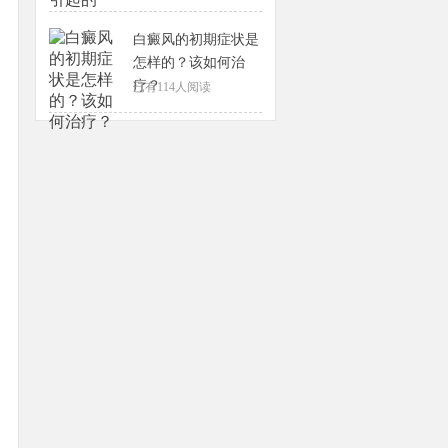
白癜风的初期症状是
怎样的？该如何治
疗？
已有
114
人阅读