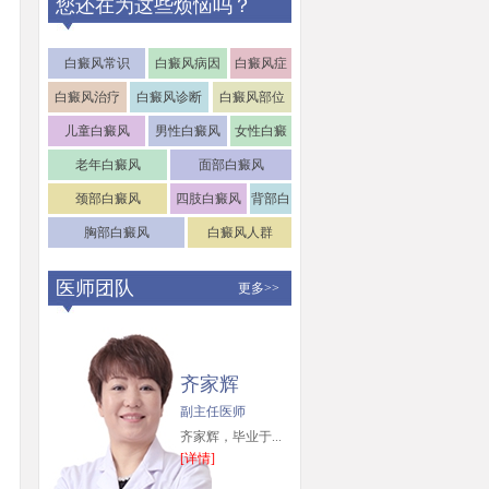
您还在为这些烦恼吗？
白癜风常识
白癜风病因
白癜风症
状
白癜风治疗
白癜风诊断
白癜风部位
儿童白癜风
男性白癜风
女性白癜
风
老年白癜风
面部白癜风
颈部白癜风
四肢白癜风
背部白
癜风
胸部白癜风
白癜风人群
医师团队
更多>>
齐家辉
副主任医师
齐家辉，毕业于...
[详情]