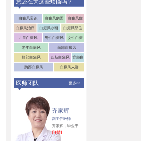
您还在为这些烦恼吗？
白癜风常识
白癜风病因
白癜风症
状
白癜风治疗
白癜风诊断
白癜风部位
儿童白癜风
男性白癜风
女性白癜
风
老年白癜风
面部白癜风
颈部白癜风
四肢白癜风
背部白
癜风
胸部白癜风
白癜风人群
医师团队
更多>>
齐家辉
副主任医师
齐家辉，毕业于...
[详情]