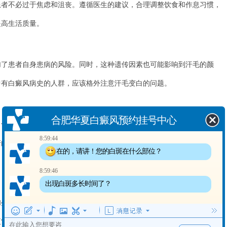
不必过于焦虑和沮丧。遵循医生的建议，合理调整饮食和作息习惯，
提高生活质量。
患者自身患病的风险。同时，这种遗传因素也可能影响到汗毛的颜
中有白癜风病史的人群，应该格外注意汗毛变白的问题。
合肥华夏白癜风预约挂号中心
可能导致汗毛的变白。由于免疫系统攻击黑色素细胞，使其失去色
8:59:44
变白。针对免疫系统异常，患者可以通过调整饮食结构、增强免疫力等方
在的，请讲！您的白斑在什么部位？
8:59:46
出现白斑多长时间了？
活压力紧密相关。长期的焦虑、压力等不良情绪会干扰神经内分泌系
正常活动，导致白斑和汗毛变白。因此，患者需要学会放松身心，保持良