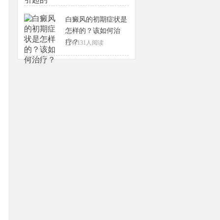
白癜风的初期症状是
怎样的？该如何治
疗？
已有
131
人阅读