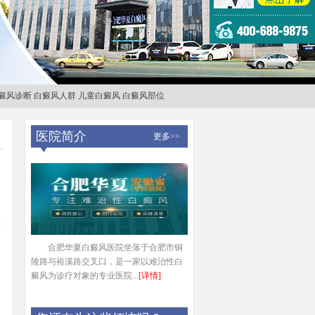
癜风诊断
白癜风人群
儿童白癜风
白癜风部位
医院简介
更多>>
合肥华夏白癜风医院坐落于合肥市铜
陵路与裕溪路交叉口，是一家以难治性白
癜风为诊疗对象的专业医院...
[详情]