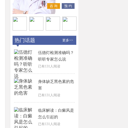
咨 询
预 约
热门话题
更多>>
伍德灯检测准确吗？
听听专家怎么说
已有
131
人阅读
身体缺乏黑色素的危
害
已有
131
人阅读
临床解读：白癜风是
怎么引起的
已有
131
人阅读