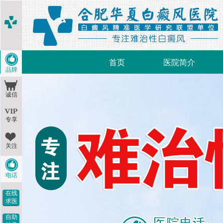
首页
医院简介
品牌
诚信
专享
关注
电话
在线
求医
自助