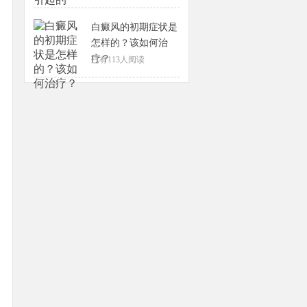
白癜风的初期症状是
怎样的？该如何治
疗？
已有
113
人阅读