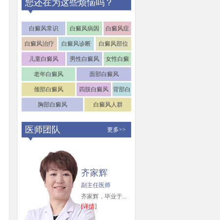
您还在为这些烦恼吗？
白癜风常识
白癜风病因
白癜风症
状
白癜风治疗
白癜风诊断
白癜风部位
儿童白癜风
男性白癜风
女性白癜
风
老年白癜风
面部白癜风
颈部白癜风
四肢白癜风
背部白
癜风
胸部白癜风
白癜风人群
医师团队
更多>>
齐家辉
副主任医师
齐家辉，毕业于...
[详情]