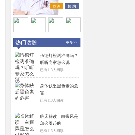
咨 询
预 约
热门话题
更多>>
伍德灯检测准确吗？
听听专家怎么说
已有
113
人阅读
身体缺乏黑色素的危
害
已有
113
人阅读
临床解读：白癜风是
怎么引起的
已有
113
人阅读