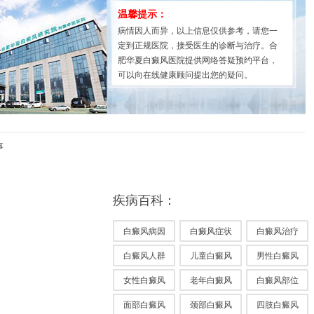
温馨提示：
病情因人而异，以上信息仅供参考，请您一
定到正规医院，接受医生的诊断与治疗。合
肥华夏白癜风医院提供网络答疑预约平台，
可以向在线健康顾问提出您的疑问。
事
疾病百科：
白癜风病因
白癜风症状
白癜风治疗
白癜风人群
儿童白癜风
男性白癜风
女性白癜风
老年白癜风
白癜风部位
面部白癜风
颈部白癜风
四肢白癜风