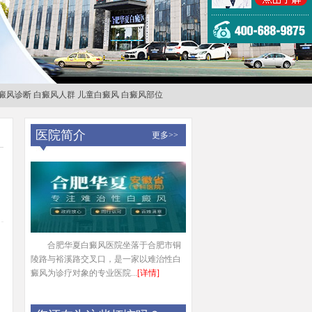
癜风诊断
白癜风人群
儿童白癜风
白癜风部位
医院简介
更多>>
合肥华夏白癜风医院坐落于合肥市铜
陵路与裕溪路交叉口，是一家以难治性白
癜风为诊疗对象的专业医院...
[详情]