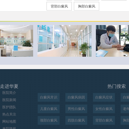
背部白癜风
胸部白癜风
走进华夏
热门搜索
医院简介
白癜风常识
白癜风病因
白癜风症状
白
医院新闻
医护团队
儿童白癜风
男性白癜风
女性白癜风
老
热点关注
颈部白癜风
四肢白癜风
背部白癜风
胸
网站地图
来院路线