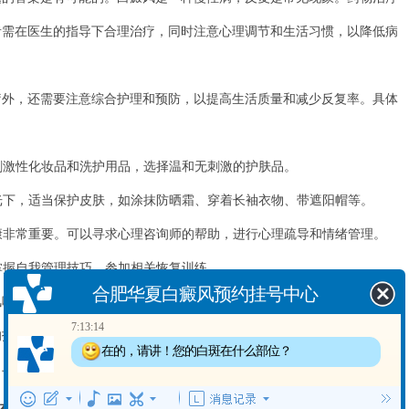
者需在医生的指导下合理治疗，同时注意心理调节和生活习惯，以降低病
，还需要注意综合护理和预防，以提高生活质量和减少反复率。具体
刺激性化妆品和洗护用品，选择温和无刺激的护肤品。
光下，适当保护皮肤，如涂抹防晒霜、穿着长袖衣物、带遮阳帽等。
合肥华夏白癜风预约挂号中心
康非常重要。可以寻求心理咨询师的帮助，进行心理疏导和情绪管理。
掌握自我管理技巧，参加相关恢复训练。
7:13:14
在的，请讲！您的白斑在什么部位？
药好了还能反复吗这个问题有了更深入的了解。作为医生，我建议您
7:13:16
的指导，并重视综合护理和预防措施，以减少反复的风险，提高生活质
出现白斑多长时间了？
，与适当的治疗和良好的生活方式相结合，您可以过上正常的生活。
在线客服
“一对一”答疑！