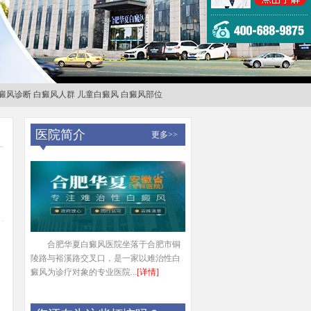
癜风诊断
白癜风人群
儿童白癜风
白癜风部位
医院简介
更多>>
合肥华夏白癜风医院坐落于合肥市铜
陵路与裕溪路交叉口，是一家以难治性白
癜风为诊疗对象的专业医院...
[详情]