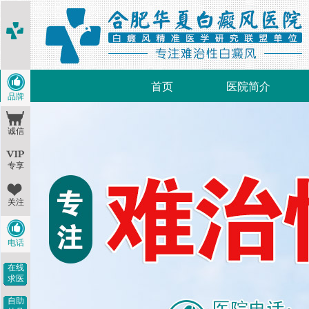
首页
医院简介
品牌
诚信
专享
关注
电话
在线
求医
自助