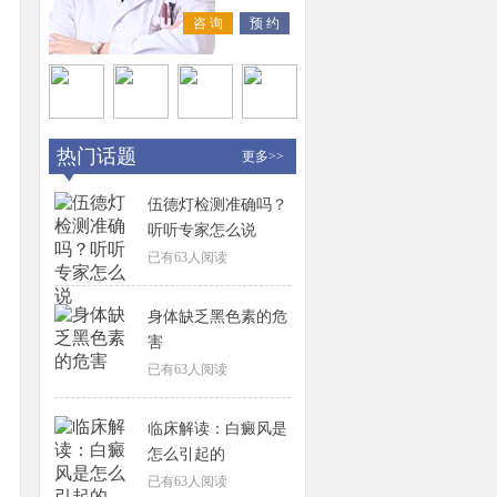
咨 询
预 约
热门话题
更多>>
伍德灯检测准确吗？
听听专家怎么说
已有
63
人阅读
身体缺乏黑色素的危
害
已有
63
人阅读
临床解读：白癜风是
怎么引起的
已有
63
人阅读