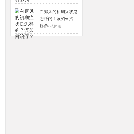
白癜风的初期症状是
怎样的？该如何治
疗？
已有
63
人阅读