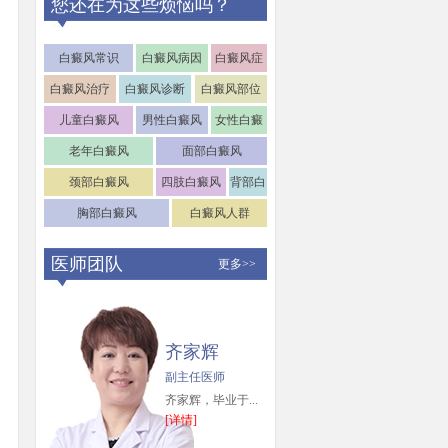
您还在为这些烦恼吗？
白癜风常识
白癜风病因
白癜风症
状
白癜风治疗
白癜风诊断
白癜风部位
儿童白癜风
男性白癜风
女性白癜
风
老年白癜风
面部白癜风
颈部白癜风
四肢白癜风
背部白
癜风
胸部白癜风
白癜风人群
医师团队
更多>>
齐家辉
副主任医师
齐家辉，毕业于...
[详情]