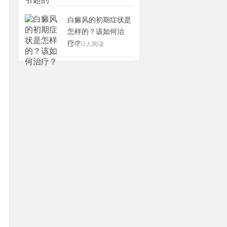
白癜风的初期症状是
怎样的？该如何治
疗？
已有
55
人阅读