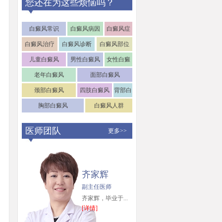
您还在为这些烦恼吗？
白癜风常识
白癜风病因
白癜风症
状
白癜风治疗
白癜风诊断
白癜风部位
儿童白癜风
男性白癜风
女性白癜
风
老年白癜风
面部白癜风
颈部白癜风
四肢白癜风
背部白
癜风
胸部白癜风
白癜风人群
医师团队
更多>>
齐家辉
副主任医师
齐家辉，毕业于...
[详情]