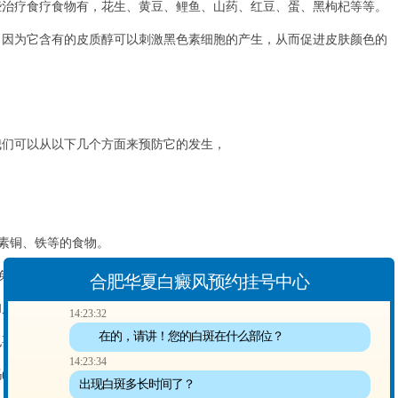
些治疗食疗食物有，花生、黄豆、鲤鱼、山药、红豆、蛋、黑枸杞等等。
，因为它含有的皮质醇可以刺激黑色素细胞的产生，从而促进皮肤颜色的
们可以从以下几个方面来预防它的发生，
素铜、铁等的食物。
免疫力。
合肥华夏白癜风预约挂号中心
肤护理，同时要避免过度劳累和紧张焦虑的情绪。在日常生活中应该
14:23:32
在的，请讲！您的白斑在什么部位？
也要避免激素类药物滥用，以免影响身体健康。
14:23:34
治白癜风的食疗)进行了深度分析和探讨，并对患者提出了建议。希望
出现白斑多长时间了？