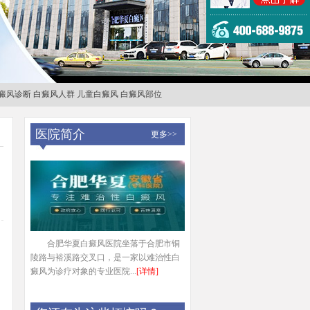
癜风诊断
白癜风人群
儿童白癜风
白癜风部位
医院简介
更多>>
合肥华夏白癜风医院坐落于合肥市铜
陵路与裕溪路交叉口，是一家以难治性白
癜风为诊疗对象的专业医院...
[详情]