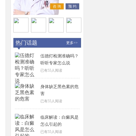
咨 询
预 约
热门话题
更多>>
伍德灯检测准确吗？
听听专家怎么说
已有
55
人阅读
身体缺乏黑色素的危
害
已有
55
人阅读
临床解读：白癜风是
怎么引起的
已有
55
人阅读