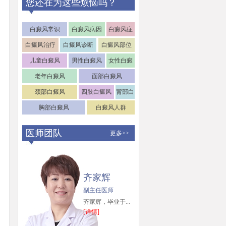
您还在为这些烦恼吗？
白癜风常识
白癜风病因
白癜风症
状
白癜风治疗
白癜风诊断
白癜风部位
儿童白癜风
男性白癜风
女性白癜
风
老年白癜风
面部白癜风
颈部白癜风
四肢白癜风
背部白
癜风
胸部白癜风
白癜风人群
医师团队
更多>>
齐家辉
副主任医师
齐家辉，毕业于...
[详情]