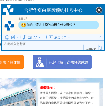
合肥华夏白癜风预约挂号中心
，提高自己的个人价值感和快乐感。
8:38:17
以尽量治疗的皮肤问题。通过科学的护理和预防措施，加强心理支持
在的，请讲！您的白斑在什么部位？
状况，并提高生活质量。
子患有汗斑，请咨询专业医生的建议。
在线客服
“一对一”答疑！
温馨提示：
病情因人而异，以上信息仅供参考，请您一
定到正规医院，接受医生的诊断与治疗。合
肥华夏白癜风医院提供网络答疑预约平台，