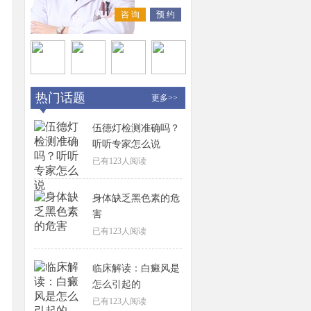
咨 询
预 约
热门话题
更多>>
伍德灯检测准确吗？
听听专家怎么说
已有
123
人阅读
身体缺乏黑色素的危
害
已有
123
人阅读
临床解读：白癜风是
怎么引起的
已有
123
人阅读