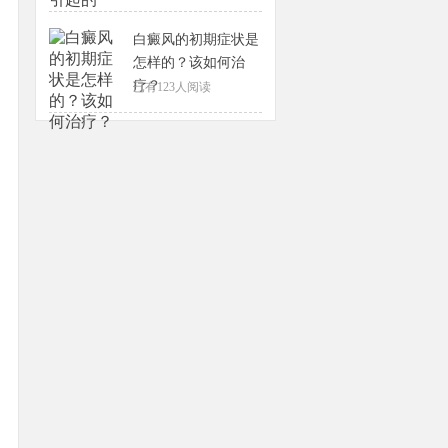
白癜风的初期症状是
怎样的？该如何治
疗？
已有
123
人阅读