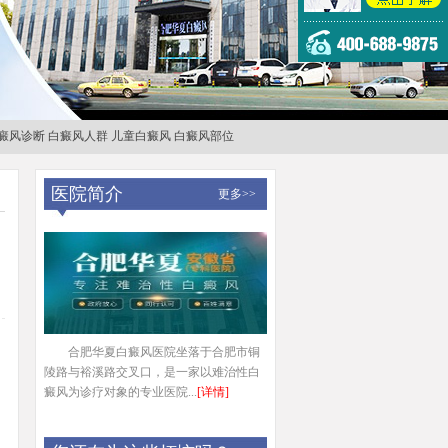
癜风诊断
白癜风人群
儿童白癜风
白癜风部位
医院简介
更多>>
合肥华夏白癜风医院坐落于合肥市铜
陵路与裕溪路交叉口，是一家以难治性白
癜风为诊疗对象的专业医院...
[详情]